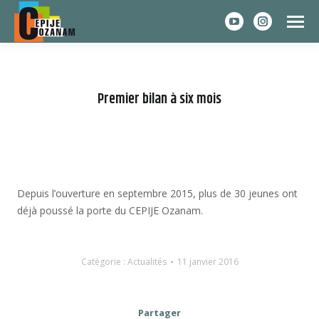
YouTube
Instagram
page
page
opens
opens
in
in
Premier bilan à six mois
new
new
window
window
Depuis l’ouverture en septembre 2015, plus de 30 jeunes ont
déjà poussé la porte du CEPIJE Ozanam.
Catégorie :
Actualités
11 janvier 2016
Partager