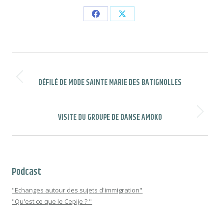
Partager
Partager
sur
sur
Facebook
X
Navigation
article
DÉFILÉ DE MODE SAINTE MARIE DES BATIGNOLLES
Article
précédent
:
VISITE DU GROUPE DE DANSE AMOKO
Article
suivant
:
Podcast
"Echanges autour des sujets d'immigration"
"Qu'est ce que le Cepije ? "